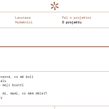
Lavutara
Pal o projektos
Hudebníci
O projektu
nezná, co mě bolí
žalu
 moji bratři
 mi, mami, co mám dělat?
ky