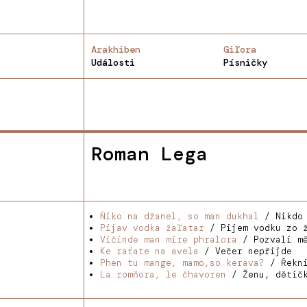
Arakhiben
Giľora
Události
Písničky
Roman Lega
Ňiko na džanel, so man dukhal
/ Nikdo 
Pijav vodka žaľatar
/ Pijem vodku zo 
Vičinde man mire phralora
/ Pozvali mě
Ke raťate na avela
/ Večer nepřijde
Phen tu mange, mamo,so kerava?
/ Řekni
La romňora, le čhavoren
/ Ženu, dětič