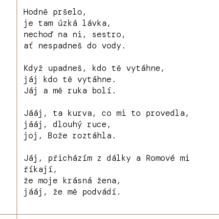
Hodně pršelo,
je tam úzká lávka,
nechoď na ni, sestro,
ať nespadneš do vody.
Když upadneš, kdo tě vytáhne,
jáj kdo tě vytáhne.
Jáj a mě ruka bolí.
Jááj, ta kurva, co mi to provedla,
jááj, dlouhý ruce,
joj, Bože roztáhla.
Jáj, přicházím z dálky a Romové mi
říkají,
že moje krásná žena,
jááj, že mě podvádí.