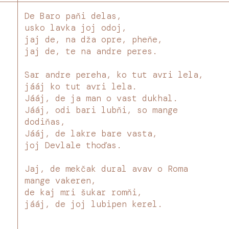
De Baro paňi delas,
usko lavka joj odoj,
jaj de, na dža opre, pheňe,
jaj de, te na andre peres.
Sar andre pereha, ko tut avri lela,
jááj ko tut avri lela.
Jááj, de ja man o vast dukhal.
Jááj, odi bari lubňi, so mange
dodiňas,
Jááj, de lakre bare vasta,
joj Devlale thoďas.
Jaj, de mekčak dural avav o Roma
mange vakeren,
de kaj mri šukar romňi,
jááj, de joj lubipen kerel.