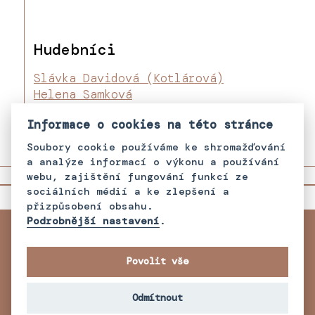
Hudebníci
Slávka Davidová (Kotlárová)
Helena Samková
Pavel "Pali" Pulko
Informace o cookies na této stránce
Soubory cookie používáme ke shromažďování
a analýze informací o výkonu a používání
webu, zajištění fungování funkcí ze
sociálních médií a ke zlepšení a
přizpůsobení obsahu.
Podrobnější nastavení
.
Povolit vše
Etnologický ústav AV ČR, v. v. i.,
Bader Philanthropies, Inc.
Odmítnout