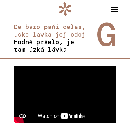
G
De baro paňi delas,
usko lavka joj odoj
Hodně pršelo, je
tam úzká lávka