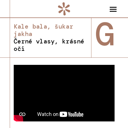
G
Kale bala, šukar
jakha
Černé vlasy, krásné
oči