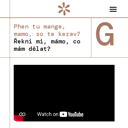
G
Phen tu mange,
mamo, so te kerav?
Řekni mi, mámo, co
mám dělat?