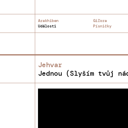
Arakhiben
Giľora
Události
Písničky
Jehvar
Jednou (Slyším tvůj ná