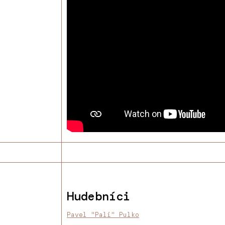
Hudebníci
Pavel "Pali" Pulko