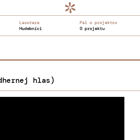
Lavutara
Pal o projektos
Hudebníci
O projektu
dhernej hlas)