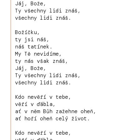
Jáj, Bože,
Ty všechny lidi znáš,
všechny lidi znáš.
Božíčku,
ty jsi náš,
náš tatínek.
My Tě nevidíme,
ty nás však znáš,
Jáj, Bože,
Ty všechny lidi znáš,
všechny lidi znáš.
Kdo nevěří v tebe,
věří v ďábla,
ať v něm Bůh zažehne oheň,
ať hoří oheň celý život.
Kdo nevěří v tebe,
věří v ďábla,