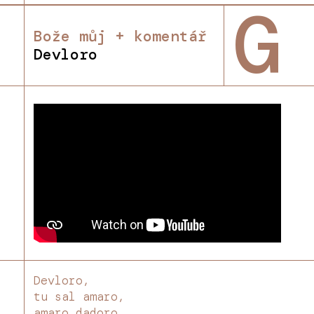
G
Bože můj + komentář
Devloro
Devloro,
tu sal amaro,
amaro dadoro.