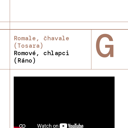
G
Romale, čhavale
(Tosara)
Romové, chlapci
(Ráno)