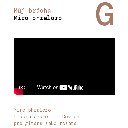
G
Můj brácha
Miro phraloro
Miro phraloro
tosara ašarel le Devles
pre gitara sako tosara