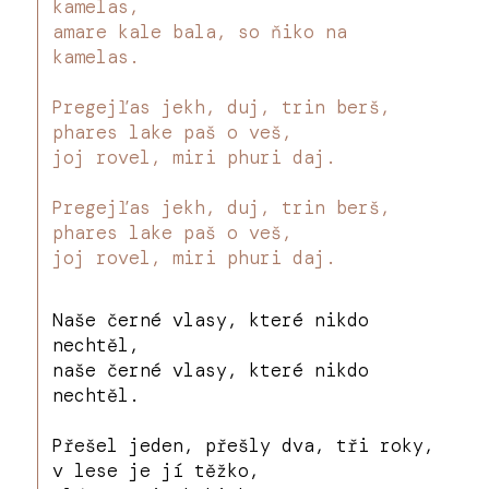
kamelas,
amare kale bala, so ňiko na
kamelas.
Pregejľas jekh, duj, trin berš,
phares lake paš o veš,
joj rovel, miri phuri daj.
Pregejľas jekh, duj, trin berš,
phares lake paš o veš,
joj rovel, miri phuri daj.
Naše černé vlasy, které nikdo
nechtěl,
naše černé vlasy, které nikdo
nechtěl.
Přešel jeden, přešly dva, tři roky,
v lese je jí těžko,