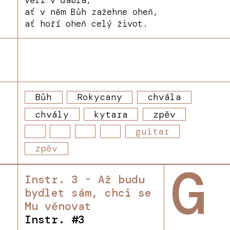
ať v něm Bůh zažehne oheň,
ať hoří oheň celý život.
Bůh
Rokycany
chvála
chvály
kytara
zpěv
guitar
zpěv
G
Instr. 3 - Až budu
bydlet sám, chci se
Mu věnovat
Instr. #3