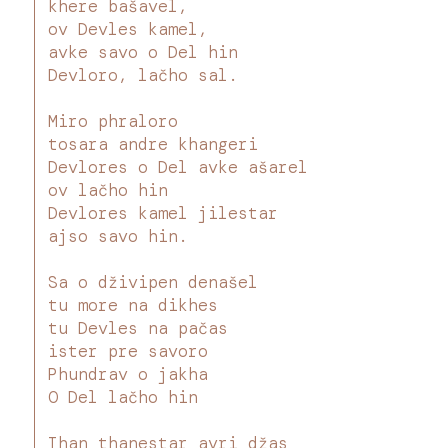
khere bašavel,
ov Devles kamel,
avke savo o Del hin
Devloro, lačho sal.
Miro phraloro
tosara andre khangeri
Devlores o Del avke ašarel
ov lačho hin
Devlores kamel jilestar
ajso savo hin.
Sa o dživipen denašel
tu more na dikhes
tu Devles na pačas
ister pre savoro
Phundrav o jakha
O Del lačho hin
Than thanestar avri džas