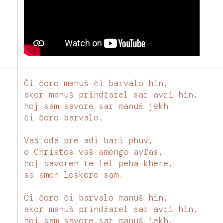
Či čoro manuš či barvalo hin,
akor manuš prindžarel sar avri hin,
hoj sam savore sar manuš jekh
či čoro barvalo.
Vaš oda pre adi bari phuv,
o Christos vaš amenge avľas,
hoj savoren te lel peha khere,
sa amen leskere sam.
Či čoro či barvalo manuš hin,
akor manuš prindžarel sar avri hin,
hoj sam savore sar manuš jekh,