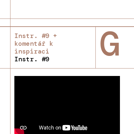
G
Instr. #9 +
komentář k
inspiraci
Instr. #9