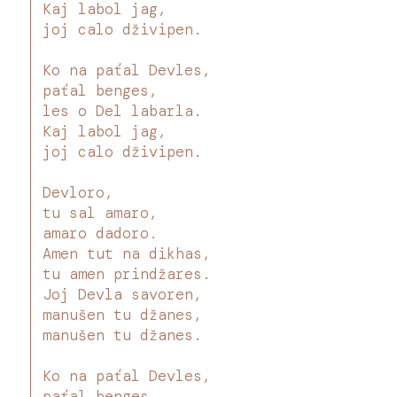
Kaj labol jag,
joj calo dživipen.
Ko na paťal Devles,
paťal benges,
les o Del labarla.
Kaj labol jag,
joj calo dživipen.
Devloro,
tu sal amaro,
amaro dadoro.
Amen tut na dikhas,
tu amen prindžares.
Joj Devla savoren,
manušen tu džanes,
manušen tu džanes.
Ko na paťal Devles,
paťal benges,