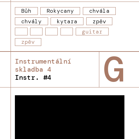
Bůh
Rokycany
chvála
chvály
kytara
zpěv
guitar
zpěv
G
Instrumentální
skladba 4
Instr. #4