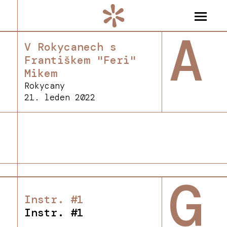
A
V Rokycanech s
Františkem "Feri"
Mikem
Rokycany
21. leden 2022
G
Instr. #1
Instr. #1