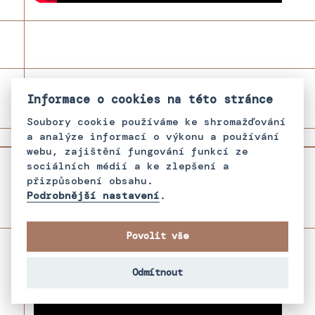
Informace o cookies na této stránce
Soubory cookie používáme ke shromažďování
a analýze informací o výkonu a používání
G
webu, zajištění fungování funkcí ze
sociálních médií a ke zlepšení a
Instr. #10
přizpůsobení obsahu.
Instr. #10
Podrobnější nastavení
.
Povolit vše
Odmítnout